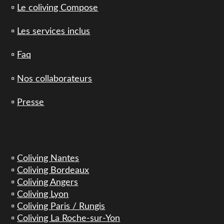
▫️
Le coliving Compose
▫️
Les services inclus
▫️
Faq
▫️
Nos collaborateurs
▫️
Presse
▫️
Coliving Nantes
▫️
Coliving Bordeaux
▫️
Coliving Angers
▫️
Coliving Lyon
▫️
Coliving Paris / Rungis
▫️
Coliving La Roche-sur-Yon