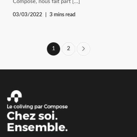
Compose, nous fait part […]
03/03/2022
3 mins read
Pagination
1
2
des
publications