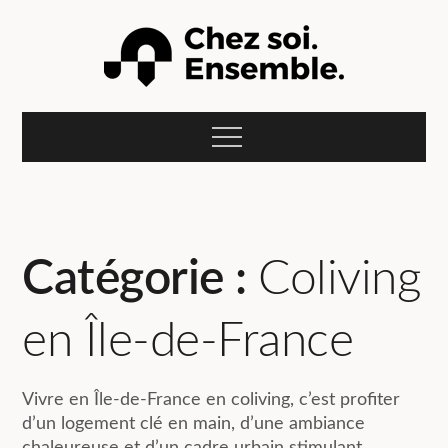
Skip
to
content
Le blog Compose :
L'actualité du coliving et de la colocation pour jeunes
actifs et étudiants en recherche d'un studio meublé à
Menu
louer pour leurs études, alternance, stage ou mission
Chez soi.
professionnelle.
Ensemble.
Catégorie :
Coliving
en Île-de-France
Vivre en Île-de-France en coliving, c’est profiter
d’un logement clé en main, d’une ambiance