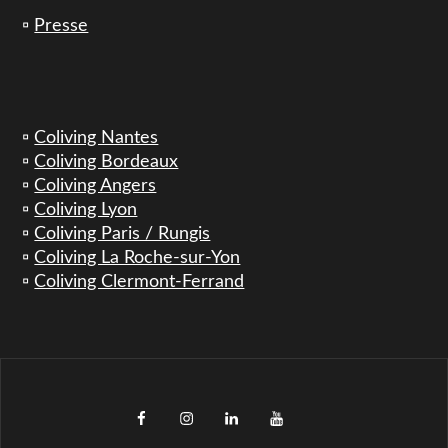
▫️
Presse
▫️
Coliving Nantes
▫️
Coliving Bordeaux
▫️
Coliving Angers
▫️
Coliving Lyon
▫️
Coliving Paris / Rungis
▫️
Coliving La Roche-sur-Yon
▫️
Coliving Clermont-Ferrand
facebook
instagram
LinkedIn
YouTube
TikTok