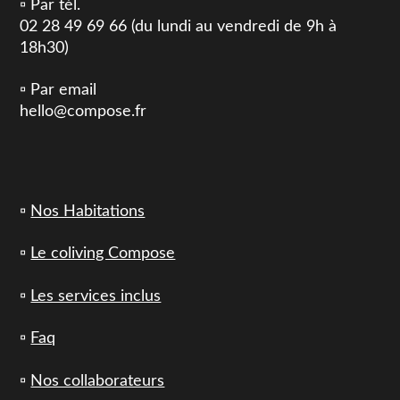
▫️ Par tél.
02 28 49 69 66 (du lundi au vendredi de 9h à
18h30)
▫️ Par email
hello@compose.fr
▫️
Nos Habitations
▫️
Le coliving Compose
▫️
Les services inclus
▫️
Faq
▫️
Nos collaborateurs