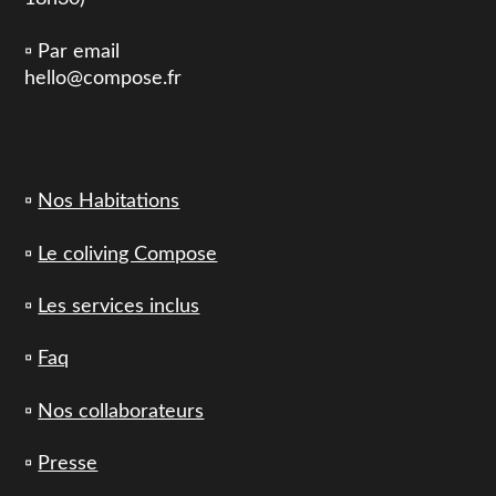
▫️ Par email
hello@compose.fr
▫️
Nos Habitations
▫️
Le coliving Compose
▫️
Les services inclus
▫️
Faq
▫️
Nos collaborateurs
▫️
Presse