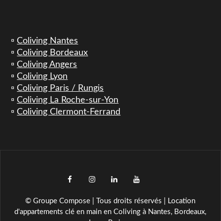
▫️
Coliving Nantes
▫️
Coliving Bordeaux
▫️
Coliving Angers
▫️
Coliving Lyon
▫️
Coliving Paris / Rungis
▫️
Coliving La Roche-sur-Yon
▫️
Coliving Clermont-Ferrand
facebook
instagram
LinkedIn
YouTube
TikTok
© Groupe Compose | Tous droits réservés | Location
d'appartements clé en main en Coliving à Nantes, Bordeaux,