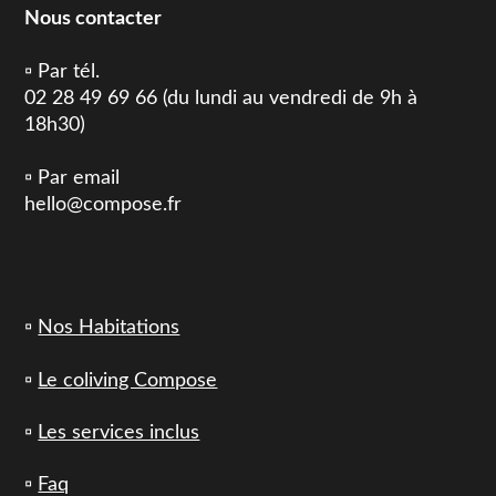
Nous contacter
▫️ Par tél.
02 28 49 69 66 (du lundi au vendredi de 9h à
18h30)
▫️ Par email
hello@compose.fr
▫️
Nos Habitations
▫️
Le coliving Compose
▫️
Les services inclus
▫️
Faq