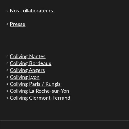
▫️
Nos collaborateurs
▫️
Presse
▫️
Coliving Nantes
▫️
Coliving Bordeaux
▫️
Coliving Angers
▫️
Coliving Lyon
▫️
Coliving Paris / Rungis
▫️
Coliving La Roche-sur-Yon
▫️
Coliving Clermont-Ferrand