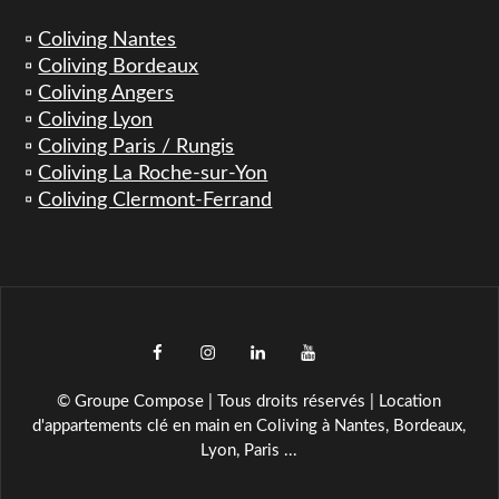
▫️
Coliving Nantes
▫️
Coliving Bordeaux
▫️
Coliving Angers
▫️
Coliving Lyon
▫️
Coliving Paris / Rungis
▫️
Coliving La Roche-sur-Yon
▫️
Coliving Clermont-Ferrand
facebook
instagram
LinkedIn
YouTube
TikTok
© Groupe Compose | Tous droits réservés | Location
d'appartements clé en main en Coliving à Nantes, Bordeaux,
Lyon, Paris ...