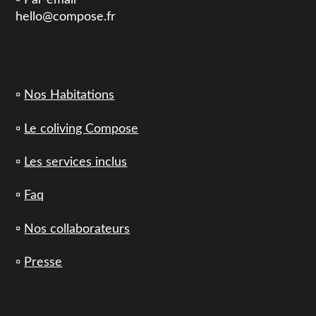
hello@compose.fr
▫️
Nos Habitations
▫️
Le coliving Compose
▫️
Les services inclus
▫️
Faq
▫️
Nos collaborateurs
▫️
Presse