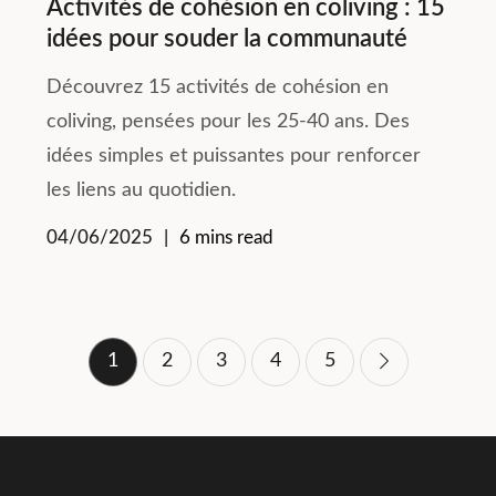
Activités de cohésion en coliving : 15
idées pour souder la communauté
Découvrez 15 activités de cohésion en
coliving, pensées pour les 25-40 ans. Des
idées simples et puissantes pour renforcer
les liens au quotidien.
04/06/2025
6 mins read
Pagination
1
2
3
4
5
des
publications