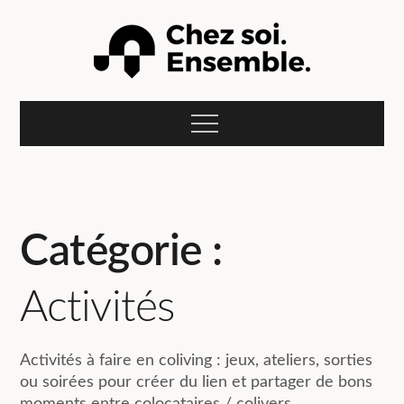
Skip
to
content
Le blog Compose :
L'actualité du coliving et de la colocation pour jeunes
actifs et étudiants en recherche d'un studio meublé à
Menu
louer pour leurs études, alternance, stage ou mission
Chez soi.
professionnelle.
Ensemble.
Catégorie :
Activités
Activités à faire en coliving : jeux, ateliers, sorties
ou soirées pour créer du lien et partager de bons