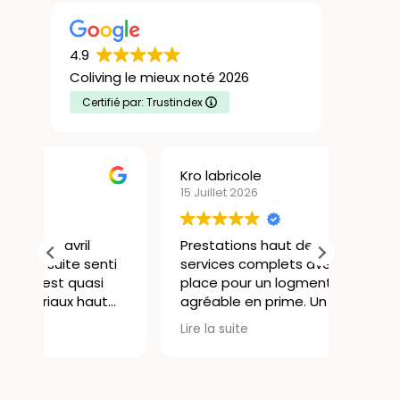
4.9
Coliving le mieux noté 2026
Certifié par: Trustindex
Kro labricole
Christ
15 Juillet 2026
13 Juill
Prestations haut de gamme,
Très b
ti
services complets avec tout sur
à Lyon
place pour un logment très
ancien
agréable en prime. Un accueil
en ce 
personnalisé, bref pour un
global 
Lire la suite
Lire la 
est
étudiant ou un jeune actif en
resté 2
attente d'installation, c'est idéal.
de bel
n
Je re