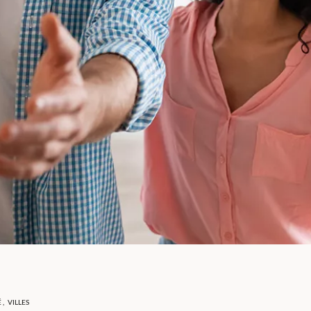
É
,
VILLES