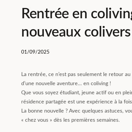
Rentrée en colivin
nouveaux colivers
01/09/2025
Résumé des commentaires
Nicolas Bozza
Basée sur 223 avis
21 Juillet 2026
Compose Coliving Lyon offre une
La rentrée, ce n’est pas seulement le retour au
expérience enrichissante avec
Le coliving c
d’une nouvelle aventure… en coliving !
des logements bien équipés et
une excellente
spacieux. Les équipes,
Que vous soyez étudiant, jeune actif ou en ple
J’avais besoin 
notamment Mathilde et Sandrine,
rapidement à 
résidence partagée est une expérience à la fois
sont accueillantes, réactives et
commencer un 
Lire la suite
Lire la suite
attentives aux besoins des
La bonne nouvelle ? Avec quelques astuces, vou
sans connaître l
résidents, créant une ambiance
s’est déroulé 
« chez vous » dès les premières semaines.
agréable. La localisation de la
résidence est idéale et facilite la
Les logements