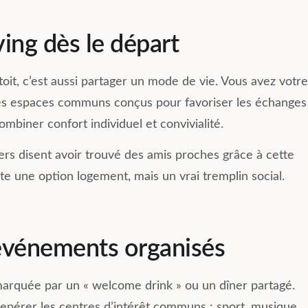
t propres,
créé pour chaque étage perme
 bien tenus. Les
d’échanger et de faciliter les
ving dès le départ
dministratives et
rencontres entre résidents. Les
nt efficacement
voitures en auto partage et les
hilde et Sandrine,
vélos sont un véritable plus. Et
toit, c’est aussi partager un mode de vie. Vous avez votre
e sourire.
pour la famille ou les amis la
chambre d’amis gratuite sur
des espaces communs conçus pour favoriser les échanges
de Compose sans
simple réservation est juste
ombiner confort individuel et convivialité.
formidable. Nous recommando
vivement la résidence de
Clermont Ferrand.
ers disent avoir trouvé des amis proches grâce à cette
Enfin la responsable Karine
te une option logement, mais un vrai tremplin social.
Guillotin est toujours à l’écoute
bons conseils et très arrangean
 événements organisés
 marquée par un « welcome drink » ou un dîner partagé.
t repérer les centres d’intérêt communs : sport, musique,