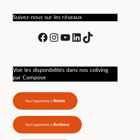
t
Suivez-nous sur les réseaux
Facebook
Instagram
Youtube
LinkedIn
tiktok
ns
Voir les disponibilités dans nos coliving
par Compose
 de
te.
Nos logements à
Nantes
Nos logements à
Bordeaux