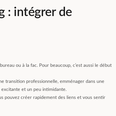
g : intégrer de
Jacqueline mendes
20 Juillet 2026
 bureau ou à la fac. Pour beaucoup, c’est aussi le début
hez Compose a été
Mon fils a emménagé en avril
 solution pour moi.
dernier. Il s’est tout de suite sen
ine transition professionnelle, emménager dans une
de m’installer
accueilli. La résidence est quasi
Lyon pour
neuve avec des matériaux haut
 excitante et un peu intimidante.
nouveau travail,
de gamme. Le système de
Lire la suite
s pouvez créer rapidement des liens et vous sentir
a ville, et tout
coliving proposé par Composé 
très simplement.
top. Il a son propre studio tout
équipé et une salle commune e
 et les espaces
Coliving. Le groupe Whatsapp