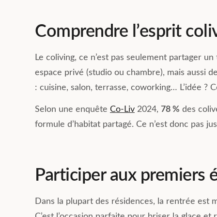
vie quotidienne. Recommandé
communs y son
pour une belle expérience de
fonctionnels et
coliving.
Comprendre l’esprit coli
tracasseries a
logistiques so
gérées par Mat
Le coliving, ce n’est pas seulement partager un 
toujours avec l
espace privé (studio ou chambre), mais aussi 
Je recomman
: cuisine, salon, terrasse, coworking… L’idée ? C
hésitation !
Selon une enquête
Co-Liv
2024,
78 %
des coliv
formule d’habitat partagé. Ce n’est donc pas jus
Participer aux premiers
Dans la plupart des résidences, la rentrée est
C’est l’occasion parfaite pour briser la glace e