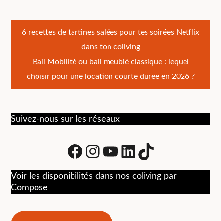
Navigation
6 recettes de tartines salées pour tes soirées Netflix
dans ton coliving
de
Bail Mobilité ou bail meublé classique : lequel
l’article
choisir pour une location courte durée en 2026 ?
Suivez-nous sur les réseaux
Facebook
Instagram
Youtube
LinkedIn
tiktok
Voir les disponibilités dans nos coliving par
Compose