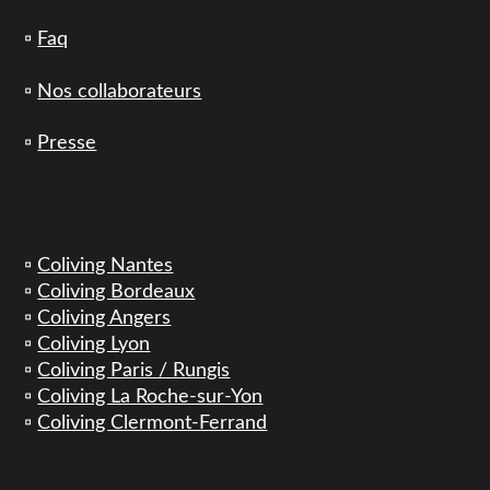
▫️
Faq
▫️
Nos collaborateurs
▫️
Presse
▫️
Coliving Nantes
▫️
Coliving Bordeaux
▫️
Coliving Angers
▫️
Coliving Lyon
▫️
Coliving Paris / Rungis
▫️
Coliving La Roche-sur-Yon
▫️
Coliving Clermont-Ferrand