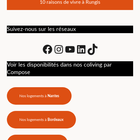
10 raisons de vivre à Rungis
de
l’article
Suivez-nous sur les réseaux
Facebook
Instagram
Youtube
LinkedIn
tiktok
Voir les disponibilités dans nos coliving par
Compose
Nos logements à
Nantes
Nos logements à
Bordeaux