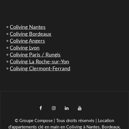
▫️
Coliving Nantes
▫️
Coliving Bordeaux
▫️
Coliving Angers
▫️
Coliving Lyon
▫️
Coliving Paris / Rungis
▫️
Coliving La Roche-sur-Yon
▫️
Coliving Clermont-Ferrand
facebook
instagram
LinkedIn
YouTube
TikTok
© Groupe Compose | Tous droits réservés | Location
d'appartements clé en main en Coliving à Nantes, Bordeaux,