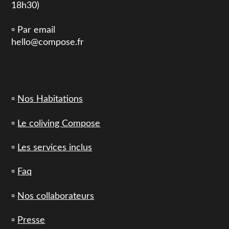
18h30)
▫️ Par email
hello@compose.fr
▫️
Nos Habitations
▫️
Le coliving Compose
▫️
Les services inclus
▫️
Faq
▫️
Nos collaborateurs
▫️
Presse