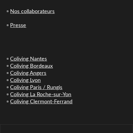
▫️
Nos collaborateurs
▫️
Presse
▫️
Coliving Nantes
▫️
Coliving Bordeaux
▫️
Coliving Angers
▫️
Coliving Lyon
▫️
Coliving Paris / Rungis
▫️
Coliving La Roche-sur-Yon
▫️
Coliving Clermont-Ferrand