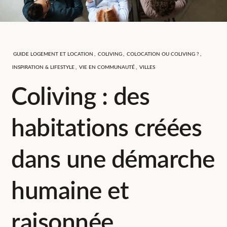
GUIDE LOGEMENT ET LOCATION
,
COLIVING
,
COLOCATION OU COLIVING ?
,
INSPIRATION & LIFESTYLE
,
VIE EN COMMUNAUTÉ
,
VILLES
Coliving : des
habitations créées
dans une démarche
humaine et
raisonnée