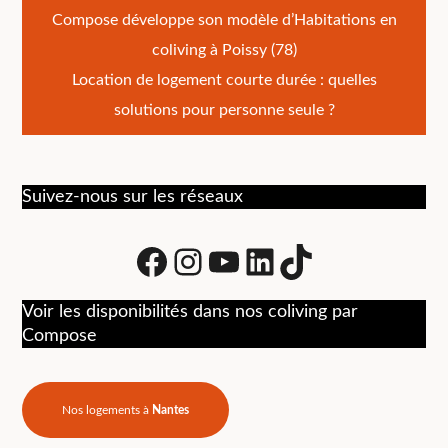
Navigation
Compose développe son modèle d’Habitations en
coliving à Poissy (78)
de
Location de logement courte durée : quelles
l’article
solutions pour personne seule ?
Suivez-nous sur les réseaux
Facebook
Instagram
Youtube
LinkedIn
tiktok
Voir les disponibilités dans nos coliving par
Compose
Nos logements à
Nantes