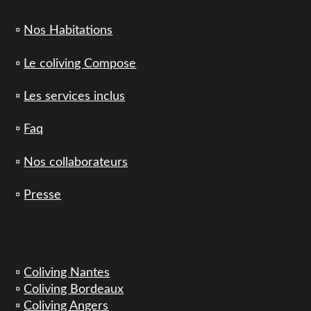
▫️
Nos Habitations
▫️
Le coliving Compose
▫️
Les services inclus
▫️
Faq
▫️
Nos collaborateurs
▫️
Presse
▫️
Coliving Nantes
▫️
Coliving Bordeaux
▫️
Coliving Angers