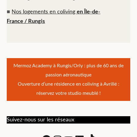
■
Nos logements en coliving
en Île-de-
France / Rungis
Navigation
Mermoz Academy à Rungis/Orly : plus de 60 ans de
passion aéronautique
de
Ouverture d’une résidence en coliving à Avrillé :
l’article
réservez votre studio meublé !
Suivez-nous sur les réseaux