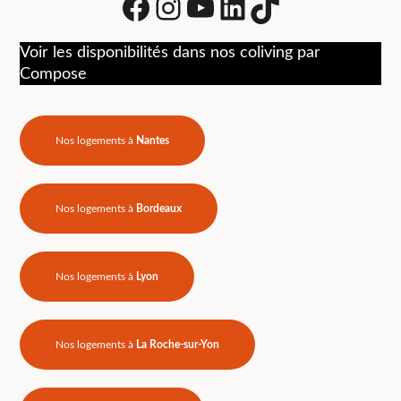
Facebook
Instagram
Youtube
LinkedIn
tiktok
Voir les disponibilités dans nos coliving par
Compose
Nos logements à
Nantes
Nos logements à
Bordeaux
Nos logements à
Lyon
Nos logements à
La Roche-sur-Yon