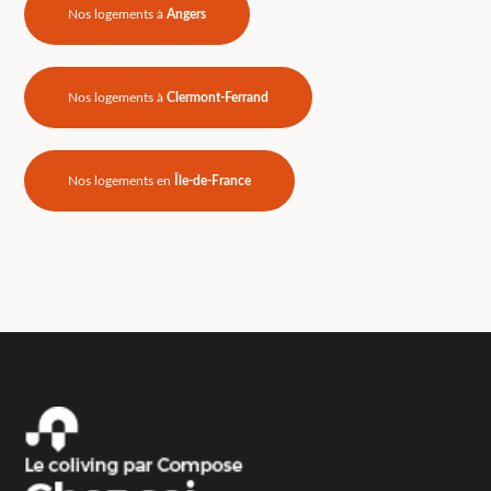
Nos logements à
Angers
Nos logements à
Clermont-Ferrand
Nos logements en
Île-de-France