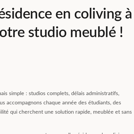
ésidence en coliving à
votre studio meublé !
Résumé des commentaires
Basée sur 223 avis
Compose Coliving Lyon offre 
expérience enrichissante avec
des logements bien équipés e
s simple : studios complets, délais administratifs,
spacieux. Les équipes,
notamment Mathilde et Sandri
ous accompagnons chaque année des étudiants, des
sont accueillantes, réactives e
Lire la suite
lité qui cherchent une solution rapide, meublée et sans
attentives aux besoins des
résidents, créant une ambian
agréable. La localisation de la
résidence est idéale et facilite