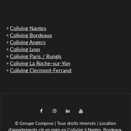
▫️
Coliving Nantes
▫️
Coliving Bordeaux
▫️
Coliving Angers
▫️
Coliving Lyon
▫️
Coliving Paris / Rungis
▫️
Coliving La Roche-sur-Yon
▫️
Coliving Clermont-Ferrand
facebook
instagram
LinkedIn
YouTube
TikTok
© Groupe Compose | Tous droits réservés | Location
d'appartements clé en main en Coliving à Nantes, Bordeaux,