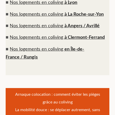
■
Nos logements en coliving
à Lyon
■
Nos logements en coliving
à La Roche-sur-Yon
■
Nos logements en coliving
à Angers / Avrillé
■
Nos logements en coliving
à Clermont-Ferrand
■
Nos logements en coliving
en Île-de-
France / Rungis
Navigation
Arnaque colocation : comment éviter les pièges
grâce au coliving
de
La mobilité douce : se déplacer autrement, sans