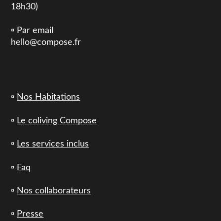
18h30)
▫️ Par email
hello@compose.fr
▫️
Nos Habitations
▫️
Le coliving Compose
▫️
Les services inclus
▫️
Faq
▫️
Nos collaborateurs
▫️
Presse