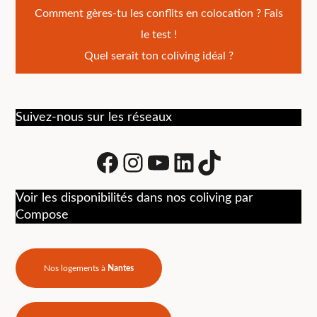
Navigation
Comment gères-tu les conflits en colocation ? Fais
le test !
de
Quel serait ton coliving idéal ?
l’article
Suivez-nous sur les réseaux
Facebook
Instagram
Youtube
LinkedIn
tiktok
Voir les disponibilités dans nos coliving par
Compose
Nos logements à
Nantes