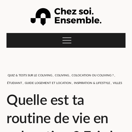
Skip
to
content
Le blog Compose :
L'actualité du coliving et de la colocation pour jeunes
actifs et étudiants en recherche d'un studio meublé à
Menu
louer pour leurs études, alternance, stage ou mission
Chez soi.
professionnelle.
Ensemble.
QUIZ & TESTS SUR LE COLIVING
,
COLIVING
,
COLOCATION OU COLIVING ?
,
ÉTUDIANT
,
GUIDE LOGEMENT ET LOCATION
,
INSPIRATION & LIFESTYLE
,
VILLES
Quelle est ta
routine de vie en