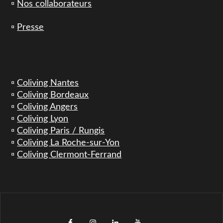
▫️
Nos collaborateurs
▫️
Presse
▫️
Coliving Nantes
▫️
Coliving Bordeaux
▫️
Coliving Angers
▫️
Coliving Lyon
▫️
Coliving Paris / Rungis
▫️
Coliving La Roche-sur-Yon
▫️
Coliving Clermont-Ferrand
facebook
instagram
LinkedIn
YouTube
TikTok