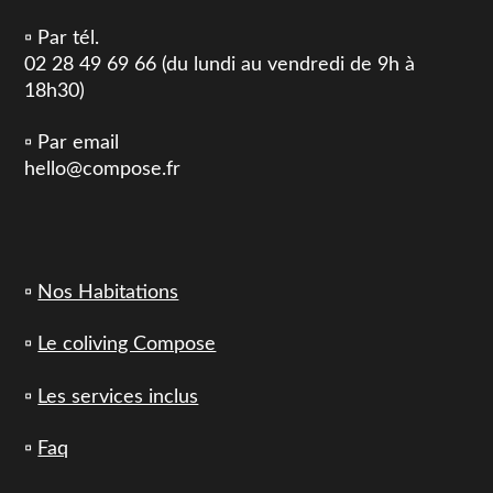
▫️ Par tél.
02 28 49 69 66 (du lundi au vendredi de 9h à
18h30)
▫️ Par email
hello@compose.fr
▫️
Nos Habitations
▫️
Le coliving Compose
▫️
Les services inclus
▫️
Faq