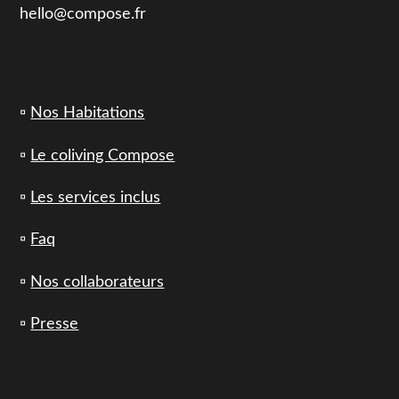
hello@compose.fr
▫️
Nos Habitations
▫️
Le coliving Compose
▫️
Les services inclus
▫️
Faq
▫️
Nos collaborateurs
▫️
Presse