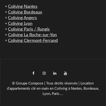
▫️
Coliving Nantes
▫️
Coliving Bordeaux
▫️
Coliving Angers
▫️
Coliving Lyon
▫️
Coliving Paris / Rungis
▫️
Coliving La Roche-sur-Yon
▫️
Coliving Clermont-Ferrand
facebook
instagram
LinkedIn
YouTube
TikTok
© Groupe Compose | Tous droits réservés | Location
d'appartements clé en main en Coliving à Nantes, Bordeaux,
Lyon, Paris ...