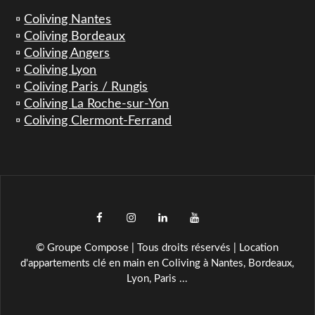
▫️
Coliving Nantes
▫️
Coliving Bordeaux
▫️
Coliving Angers
▫️
Coliving Lyon
▫️
Coliving Paris / Rungis
▫️
Coliving La Roche-sur-Yon
▫️
Coliving Clermont-Ferrand
facebook
instagram
LinkedIn
YouTube
TikTok
© Groupe Compose | Tous droits réservés | Location
d'appartements clé en main en Coliving à Nantes, Bordeaux,
Lyon, Paris ...