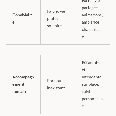
Forte : vie
partagée,
Faible, vie
Convivialit
animations,
plutôt
é
ambiance
solitaire
chaleureus
e
Référent(e)
et
Accompagn
intendante
Rare ou
ement
sur place,
inexistant
humain
suivi
personnalis
é