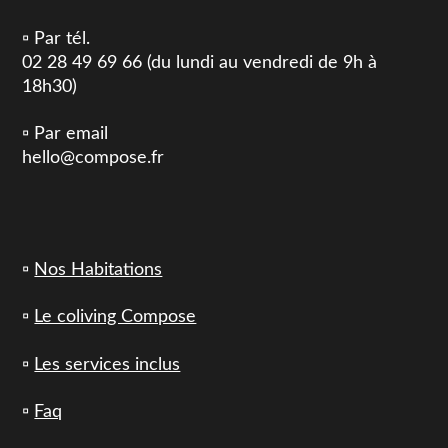
▫️ Par tél.
02 28 49 69 66 (du lundi au vendredi de 9h à
18h30)
▫️ Par email
hello@compose.fr
▫️
Nos Habitations
▫️
Le coliving Compose
▫️
Les services inclus
▫️
Faq