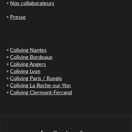
▫️
Nos collaborateurs
▫️
Presse
▫️
Coliving Nantes
▫️
Coliving Bordeaux
▫️
Coliving Angers
▫️
Coliving Lyon
▫️
Coliving Paris / Rungis
▫️
Coliving La Roche-sur-Yon
▫️
Coliving Clermont-Ferrand