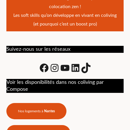
de
colocation zen !
l’article
Les soft skills qu’on développe en vivant en coliving
(et pourquoi c’est un boost pro)
Suivez-nous sur les réseaux
Facebook
Instagram
Youtube
LinkedIn
tiktok
Voir les disponibilités dans nos coliving par
Compose
Nos logements à
Nantes