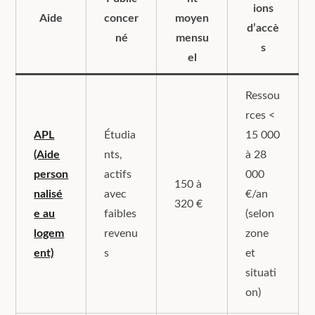
ions
Aide
concer
moyen
d’accè
né
mensu
s
el
Ressou
rces <
APL
Étudia
15 000
(Aide
nts,
à 28
person
actifs
000
150 à
nalisé
avec
€/an
320 €
e au
faibles
(selon
logem
revenu
zone
ent)
s
et
situati
on)