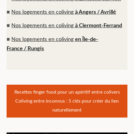
■
Nos logements en coliving
à Angers / Avrillé
■
Nos logements en coliving
à Clermont-Ferrand
■
Nos logements en coliving
en Île-de-
France / Rungis
Navigation
Recettes finger food pour un apéritif entre colivers
Coliving entre inconnus : 5 clés pour créer du lien
de
naturellement
l’article