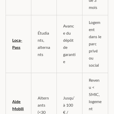
de 3
mois
Logem
Avanc
ent
Étudia
e du
dans le
Loca-
nts,
dépôt
parc
Pass
alterna
de
privé
nts
garanti
ou
e
social
Reven
u <
SMIC,
Altern
Jusqu’
Aide
logeme
ants
à 100
Mobili
nt
(<30
€ /