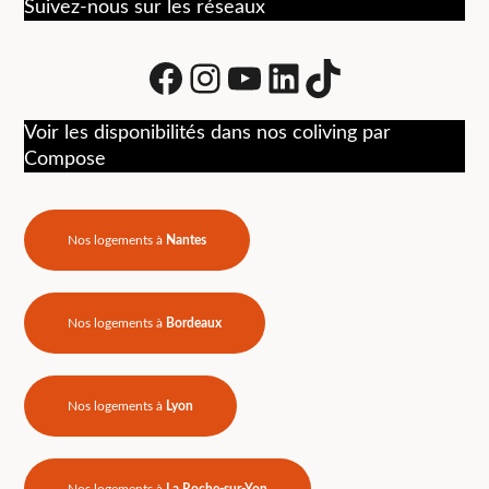
Suivez-nous sur les réseaux
Facebook
Instagram
Youtube
LinkedIn
tiktok
Voir les disponibilités dans nos coliving par
Compose
Nos logements à
Nantes
Nos logements à
Bordeaux
Nos logements à
Lyon
Nos logements à
La Roche-sur-Yon