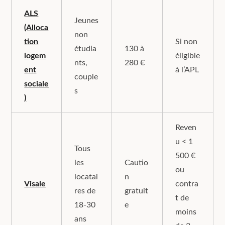
ALS
Jeunes
(Alloca
non
tion
Si non
étudia
130 à
logem
éligible
nts,
280 €
ent
à l’APL
couple
sociale
s
)
Reven
u < 1
Tous
500 €
les
Cautio
ou
locatai
n
Visale
contra
res de
gratuit
t de
18-30
e
moins
ans