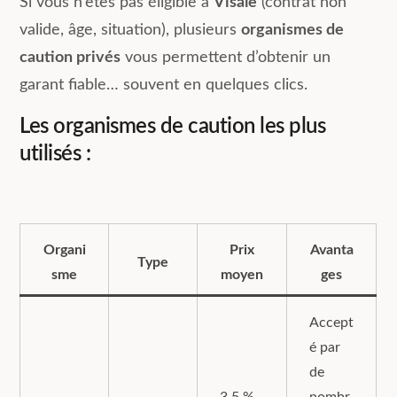
Si vous n’êtes pas éligible à
Visale
(contrat non
valide, âge, situation), plusieurs
organismes de
caution privés
vous permettent d’obtenir un
garant fiable… souvent en quelques clics.
Les organismes de caution les plus
utilisés :
Organi
Prix
Avanta
Type
sme
moyen
ges
Accept
é par
de