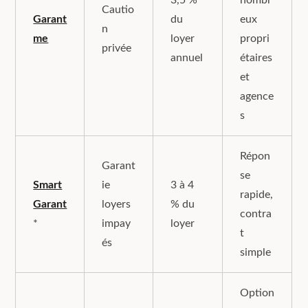
3,5 %
nombr
Cautio
Garant
du
eux
n
me
loyer
propri
privée
annuel
étaires
et
agence
s
Répon
Garant
se
Smart
ie
3 à 4
rapide,
Garant
loyers
% du
contra
*
impay
loyer
t
és
simple
Option