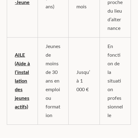
-Jeune
proche
ans)
mois
du lieu
d’alter
nance
Jeunes
En
AILE
de
foncti
(Aide à
moins
on de
l’instal
de 30
Jusqu’
la
lation
ans en
à 1
situati
des
emploi
000 €
on
jeunes
ou
profes
actifs)
format
sionnel
ion
le