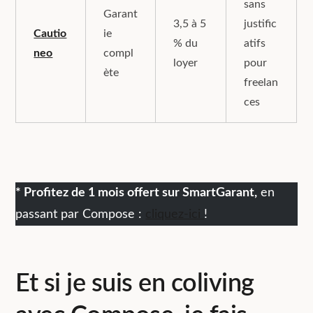
sans
Garant
3,5 à 5
justific
Cautio
ie
% du
atifs
neo
compl
loyer
pour
ète
freelan
ces
* Profitez de 1 mois offert sur SmartGarant,
en
passant par Compose :
cliquez-ici
!
Et si je suis en coliving