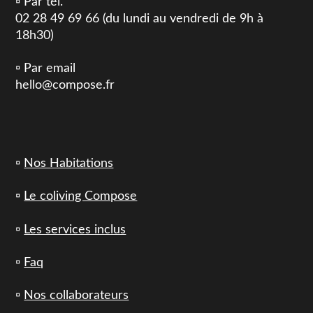
▫️ Par tél.
02 28 49 69 66 (du lundi au vendredi de 9h à
18h30)
▫️ Par email
hello@compose.fr
▫️
Nos Habitations
▫️
Le coliving Compose
▫️
Les services inclus
▫️
Faq
▫️
Nos collaborateurs