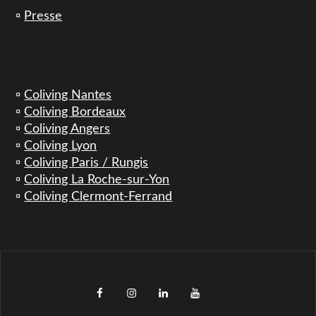
▫️
Presse
▫️
Coliving Nantes
▫️
Coliving Bordeaux
▫️
Coliving Angers
▫️
Coliving Lyon
▫️
Coliving Paris / Rungis
▫️
Coliving La Roche-sur-Yon
▫️
Coliving Clermont-Ferrand
facebook
instagram
LinkedIn
YouTube
TikTok