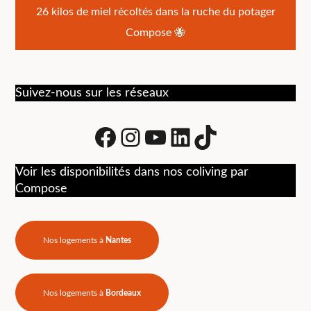
de
26 kilos de miel récoltés dans la ruche du potager
l’article
Compose 🐝
Suivez-nous sur les réseaux
Facebook
Instagram
Youtube
LinkedIn
tiktok
Voir les disponibilités dans nos coliving par
Compose
Nos logements à
Nantes
Nos logements à
Bordeaux