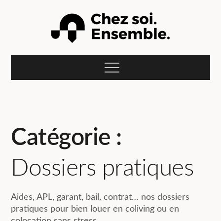
Skip
to
content
Le blog Compose :
L'actualité du coliving et de la colocation pour jeunes
actifs et étudiants en recherche d'un studio meublé à
Menu
louer pour leurs études, alternance, stage ou mission
Chez soi.
professionnelle.
Ensemble.
Catégorie :
Dossiers pratiques
Aides, APL, garant, bail, contrat… nos dossiers
pratiques pour bien louer en coliving ou en