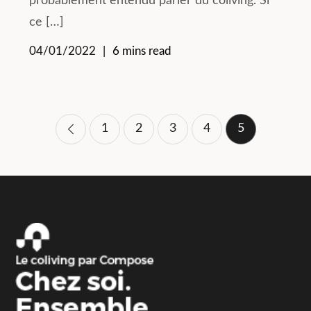
probablement entendu parler du coliving. Si
ce […]
04/01/2022
6 mins read
Pagination
1
2
3
4
5
des
publications