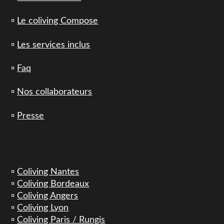
▫️
Le coliving Compose
▫️
Les services inclus
▫️
Faq
▫️
Nos collaborateurs
▫️
Presse
▫️
Coliving Nantes
▫️
Coliving Bordeaux
▫️
Coliving Angers
▫️
Coliving Lyon
▫️
Coliving Paris / Rungis