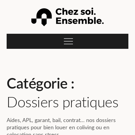
Skip
to
content
Le blog Compose :
L'actualité du coliving et de la colocation pour jeunes
actifs et étudiants en recherche d'un studio meublé à
Menu
louer pour leurs études, alternance, stage ou mission
Chez soi.
professionnelle.
Ensemble.
Catégorie :
Dossiers pratiques
Aides, APL, garant, bail, contrat… nos dossiers
pratiques pour bien louer en coliving ou en