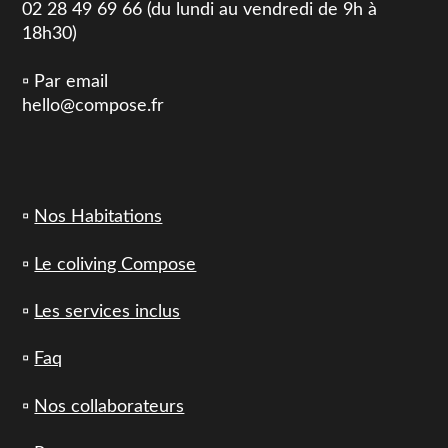
02 28 49 69 66 (du lundi au vendredi de 9h à
18h30)
▫️ Par email
hello@compose.fr
▫️
Nos Habitations
▫️
Le coliving Compose
▫️
Les services inclus
▫️
Faq
▫️
Nos collaborateurs