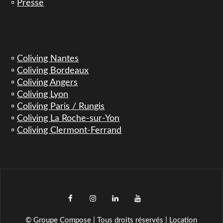
▫️
Presse
▫️
Coliving Nantes
▫️
Coliving Bordeaux
▫️
Coliving Angers
▫️
Coliving Lyon
▫️
Coliving Paris / Rungis
▫️
Coliving La Roche-sur-Yon
▫️
Coliving Clermont-Ferrand
facebook
instagram
LinkedIn
YouTube
TikTok
© Groupe Compose | Tous droits réservés | Location