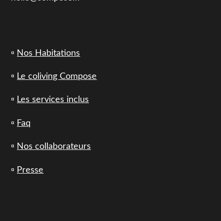
▫️
Nos Habitations
▫️
Le coliving Compose
▫️
Les services inclus
▫️
Faq
▫️
Nos collaborateurs
▫️
Presse