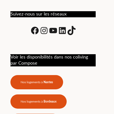
vie quotidienne. Recommandé
commun
pour une belle expérience de
foncti
coliving.
Suivez-nous sur les réseaux
tracas
logist
gérées
Facebook
Instagram
Youtube
LinkedIn
tiktok
toujour
Je re
hésitat
Voir les disponibilités dans nos coliving
par Compose
Nos logements à
Nantes
Nos logements à
Bordeaux