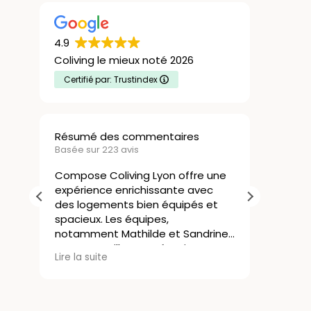
4.9
Coliving le mieux noté 2026
Certifié par: Trustindex
Résumé des commentaires
Nicola
Basée sur 223 avis
21 Juill
Compose Coliving Lyon offre une
expérience enrichissante avec
Le col
des logements bien équipés et
une ex
spacieux. Les équipes,
J’avai
notamment Mathilde et Sandrine,
rapide
sont accueillantes, réactives et
commen
Lire la 
Lire la suite
attentives aux besoins des
sans co
résidents, créant une ambiance
s’est 
agréable. La localisation de la
résidence est idéale et facilite la
Les lo