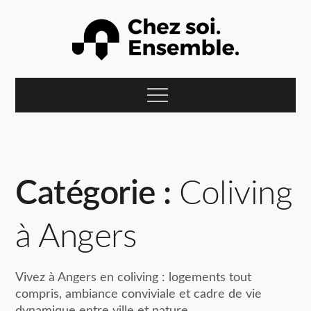
Skip
to
content
Le blog Compose :
L'actualité du coliving et de la colocation pour jeunes
actifs et étudiants en recherche d'un studio meublé à
Menu
louer pour leurs études, alternance, stage ou mission
Chez soi.
professionnelle.
Ensemble.
Catégorie :
Coliving
à Angers
Vivez à Angers en coliving : logements tout
compris, ambiance conviviale et cadre de vie