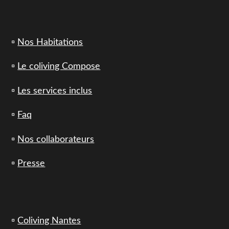
▫️
Nos Habitations
▫️
Le coliving Compose
▫️
Les services inclus
▫️
Faq
▫️
Nos collaborateurs
▫️
Presse
▫️
Coliving Nantes