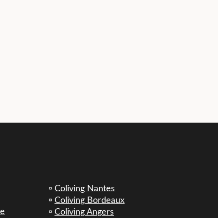
▫️
Coliving Nantes
▫️
Coliving Bordeaux
se
▫️
Coliving Angers