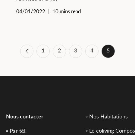
04/01/2022
10 mins read
1
2
3
4
5
Nous contacter
▫️
Nos Habitations
▫️
Le coliving Compo
▫️ Par tél.