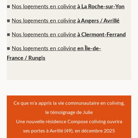
■
Nos logements en coliving
à La Roche-sur-Yon
■
Nos logements en coliving
à Angers / Avrillé
■
Nos logements en coliving
à Clermont-Ferrand
■
Nos logements en coliving
en Île-de-
France / Rungis
Navigation
Ce que m’a appris la vie communautaire en coliving,
le témoignage de Julie
de
Une nouvelle résidence Compose coliving ouvrira
l’article
ses portes à Avrillé (49), en décembre 2025