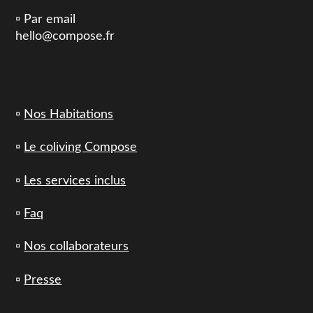
▫️ Par email
hello@compose.fr
▫️
Nos Habitations
▫️
Le coliving Compose
▫️
Les services inclus
▫️
Faq
▫️
Nos collaborateurs
▫️
Presse