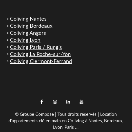
▫️
Coliving Nantes
▫️
Coliving Bordeaux
▫️
Coliving Angers
▫️
Coliving Lyon
▫️
Coliving Paris / Rungis
▫️
Coliving La Roche-sur-Yon
▫️
Coliving Clermont-Ferrand
facebook
instagram
LinkedIn
YouTube
TikTok
© Groupe Compose | Tous droits réservés | Location
d'appartements clé en main en Coliving à Nantes, Bordeaux,
Lyon, Paris ...