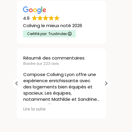
4.9
Coliving le mieux noté 2026
Certifié par: Trustindex
mé des commentaires
Nicolas Bozza
sur 223 avis
21 Juillet 2026
se Coliving Lyon offre une
ience enrichissante avec
Le coliving chez Comp
ogements bien équipés et
une excellente solution
eux. Les équipes,
J’avais besoin de m’inst
ment Mathilde et Sandrine,
rapidement à Lyon pou
accueillantes, réactives et
commencer un nouveau 
Lire la suite
 suite
tives aux besoins des
sans connaître la ville, 
ents, créant une ambiance
s’est déroulé très sim
le. La localisation de la
nce est idéale et facilite la
Les logements et les 