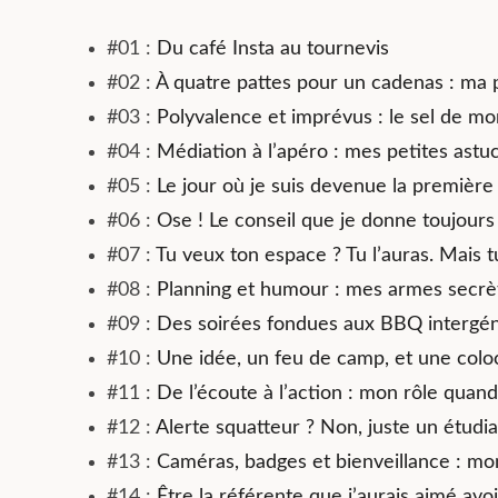
#01 :
Du café Insta au tournevis
#02 :
À quatre pattes pour un cadenas : ma pl
#03 :
Polyvalence et imprévus : le sel de mo
#04 :
Médiation à l’apéro : mes petites ast
#05 :
Le jour où je suis devenue la première
#06 :
Ose ! Le conseil que je donne toujour
#07 :
Tu veux ton espace ? Tu l’auras. Mais t
#08 :
Planning et humour : mes armes secrèt
#09 :
Des soirées fondues aux BBQ intergéné
#10 :
Une idée, un feu de camp, et une coloc
#11 :
De l’écoute à l’action : mon rôle quan
#12 :
Alerte squatteur ? Non, juste un étudi
#13 :
Caméras, badges et bienveillance : mon 
#14 :
Être la référente que j’aurais aimé avo