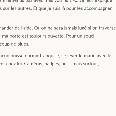
e ne m’entends pas avec mes voisins ? »… Je leur explique
s sur les autres. Et que je suis là pour les accompagner,
mander de l’aide. Qu’on ne sera jamais jugé si on traverse
 : ma porte est toujours ouverte. Pour un souci
 coup de blues.
hacun puisse dormir tranquille, se lever le matin avec le
ent chez lui. Caméras, badges, oui… mais surtout,