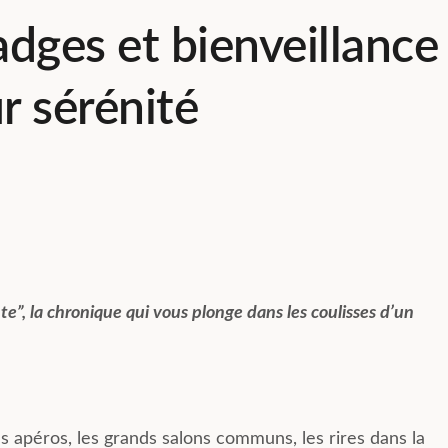
dges et bienveillance
ur sérénité
Résu
Basée 
Compo
expér
des l
e”, la chronique qui vous plonge dans les coulisses d’un
spaci
notam
sont 
Lire la
atten
résid
agréab
s apéros, les grands salons communs, les rires dans la
réside