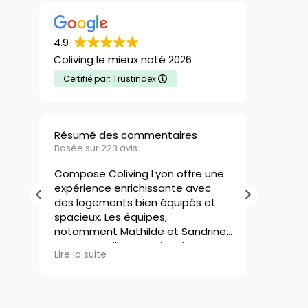
4.9
Coliving le mieux noté 2026
Certifié par: Trustindex
Résumé des commentaires
Nicola
Basée sur 223 avis
21 Juill
Compose Coliving Lyon offre une
expérience enrichissante avec
Le col
des logements bien équipés et
une ex
spacieux. Les équipes,
J’avai
notamment Mathilde et Sandrine,
rapide
sont accueillantes, réactives et
commen
Lire la 
Lire la suite
attentives aux besoins des
sans co
résidents, créant une ambiance
s’est 
agréable. La localisation de la
résidence est idéale et facilite la
Les lo