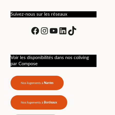
vie quotidienne. Recommandé
commun
pour une belle expérience de
foncti
coliving.
Suivez-nous sur les réseaux
tracas
logist
gérées
Facebook
Instagram
Youtube
LinkedIn
tiktok
toujour
Je re
hésitat
Voir les disponibilités dans nos coliving
par Compose
Nos logements à
Nantes
Nos logements à
Bordeaux