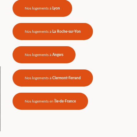
n
Nos logements à
Lyon
Nos logements à
La Roche-sur-Yon
Nos logements à
Angers
Nos logements à
Clermont-Ferrand
Nos logements en
Île-de-France