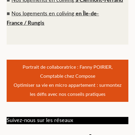
■
Nos logements en coliving
à Clermont-Ferrand
■
Nos logements en coliving
en Île-de-
France / Rungis
Navigation
Portrait de collaboratrice : Fanny POIRIER,
Comptable chez Compose
de
Optimiser sa vie en micro appartement : surmontez
l’article
les défis avec nos conseils pratiques
Suivez-nous sur les réseaux