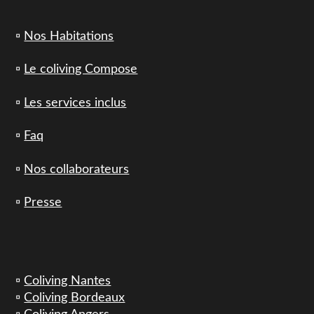
▫️
Nos Habitations
▫️
Le coliving Compose
▫️
Les services inclus
▫️
Faq
▫️
Nos collaborateurs
▫️
Presse
▫️
Coliving Nantes
▫️
Coliving Bordeaux