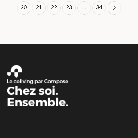
des
20
21
22
23
…
34
publications