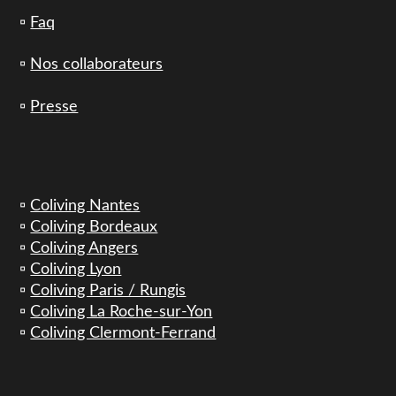
▫️
Faq
▫️
Nos collaborateurs
▫️
Presse
▫️
Coliving Nantes
▫️
Coliving Bordeaux
▫️
Coliving Angers
▫️
Coliving Lyon
▫️
Coliving Paris / Rungis
▫️
Coliving La Roche-sur-Yon
▫️
Coliving Clermont-Ferrand