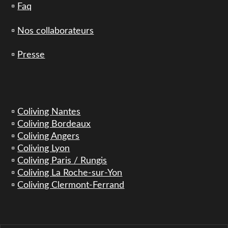
▫️
Faq
▫️
Nos collaborateurs
▫️
Presse
▫️
Coliving Nantes
▫️
Coliving Bordeaux
▫️
Coliving Angers
▫️
Coliving Lyon
▫️
Coliving Paris / Rungis
▫️
Coliving La Roche-sur-Yon
▫️
Coliving Clermont-Ferrand