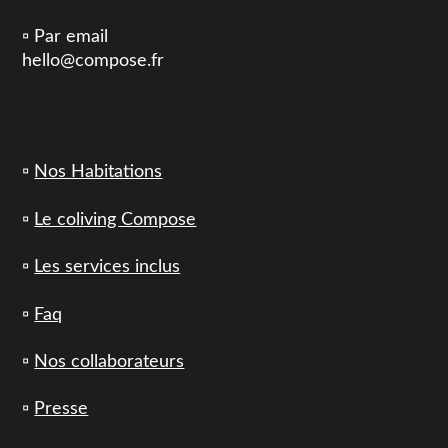
▫️ Par email
hello@compose.fr
▫️
Nos Habitations
▫️
Le coliving Compose
▫️
Les services inclus
▫️
Faq
▫️
Nos collaborateurs
▫️
Presse