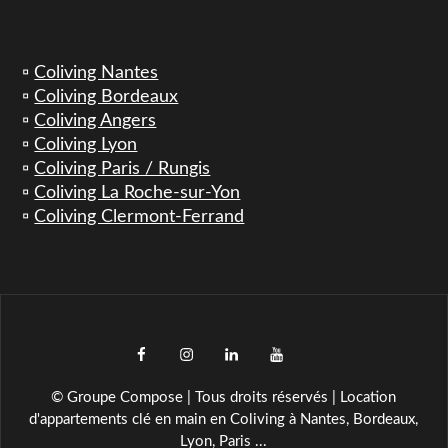
▫️
Coliving Nantes
▫️
Coliving Bordeaux
▫️
Coliving Angers
▫️
Coliving Lyon
▫️
Coliving Paris / Rungis
▫️
Coliving La Roche-sur-Yon
▫️
Coliving Clermont-Ferrand
facebook
instagram
LinkedIn
YouTube
TikTok
© Groupe Compose | Tous droits réservés | Location
d'appartements clé en main en Coliving à Nantes, Bordeaux,
Lyon, Paris ...