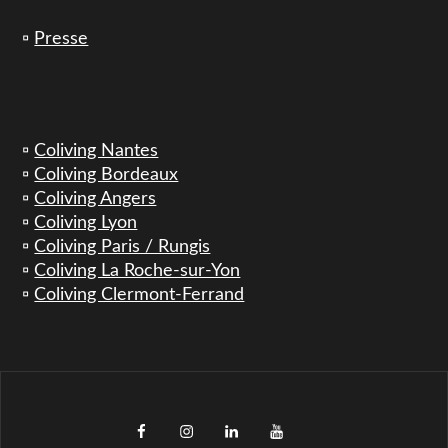
▫️
Presse
▫️
Coliving Nantes
▫️
Coliving Bordeaux
▫️
Coliving Angers
▫️
Coliving Lyon
▫️
Coliving Paris / Rungis
▫️
Coliving La Roche-sur-Yon
▫️
Coliving Clermont-Ferrand
facebook
instagram
LinkedIn
YouTube
TikTok