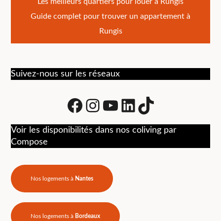
Navigation
Les meilleurs quartiers pour louer à Rungis
Guide complet pour trouver un appartement à
de
Rungis
l’article
Suivez-nous sur les réseaux
Facebook
Instagram
Youtube
LinkedIn
tiktok
Voir les disponibilités dans nos coliving par
Compose
Nos logements à
Nantes
Nos logements à
Bordeaux