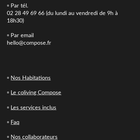
▫️ Par tél.
02 28 49 69 66 (du lundi au vendredi de 9h à
18h30)
▫️ Par email
hello@compose.fr
▫️
Nos Habitations
▫️
Le coliving Compose
▫️
Les services inclus
▫️
Faq
▫️
Nos collaborateurs