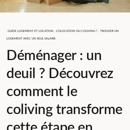
GUIDE LOGEMENT ET LOCATION
,
COLOCATION OU COLIVING ?
,
TROUVER UN
LOGEMENT AVEC UN SEUL SALAIRE
Déménager : un
deuil ? Découvrez
comment le
coliving transforme
cette étape en