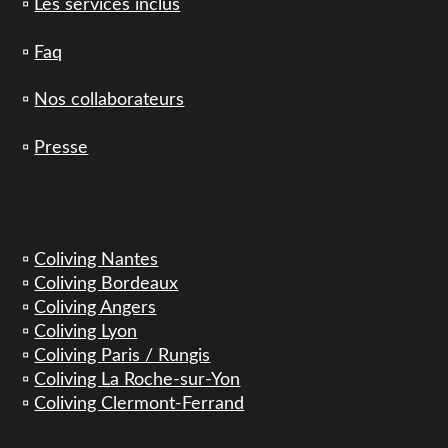
▫️
Les services inclus
▫️
Faq
▫️
Nos collaborateurs
▫️
Presse
▫️
Coliving Nantes
▫️
Coliving Bordeaux
▫️
Coliving Angers
▫️
Coliving Lyon
▫️
Coliving Paris / Rungis
▫️
Coliving La Roche-sur-Yon
▫️
Coliving Clermont-Ferrand