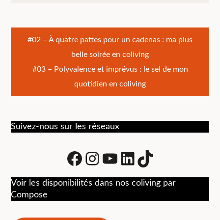
Navigation
#02 – À quatre pattes pour un cadenas : ma plus
belle soirée en coliving
de
#03 – Polyvalence et imprévus : le sel de mon
l’article
quotidien en coliving
Suivez-nous sur les réseaux
Facebook
Instagram
Youtube
LinkedIn
tiktok
Voir les disponibilités dans nos coliving par
Compose