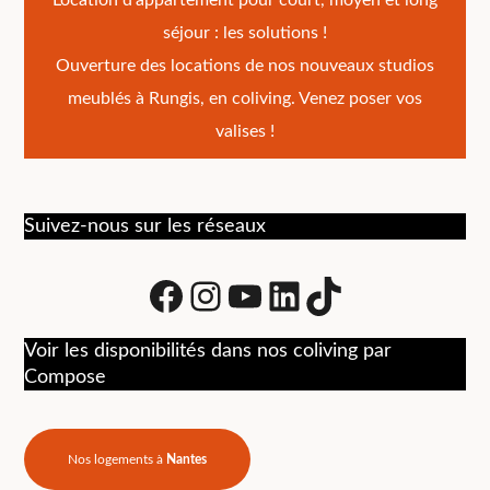
Navigation
séjour : les solutions !
de
Ouverture des locations de nos nouveaux studios
l’article
meublés à Rungis, en coliving. Venez poser vos
valises !
Suivez-nous sur les réseaux
Facebook
Instagram
Youtube
LinkedIn
tiktok
Voir les disponibilités dans nos coliving par
Compose
Nos logements à
Nantes