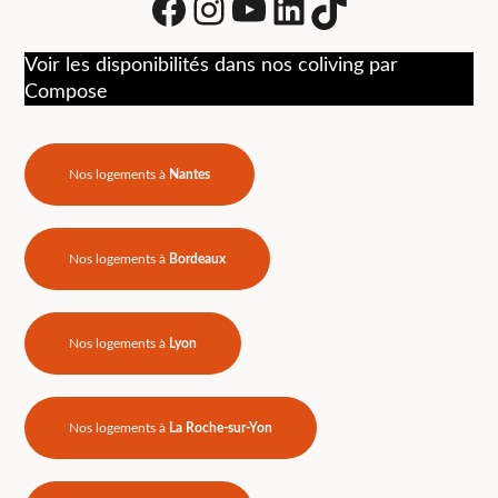
Facebook
Instagram
Youtube
LinkedIn
tiktok
Voir les disponibilités dans nos coliving par
Compose
Nos logements à
Nantes
Nos logements à
Bordeaux
Nos logements à
Lyon
Nos logements à
La Roche-sur-Yon