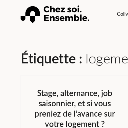
Skip
to
Coliv
content
Le blo
L'actualité du 
études, alterna
Étiquette :
logemen
Stage, alternance, job
saisonnier, et si vous
preniez de l’avance sur
votre logement ?