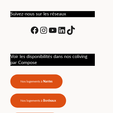
vie quotidienne. Recommandé
commun
pour une belle expérience de
fonctio
coliving.
Suivez-nous sur les réseaux
tracas
logist
gérées
Facebook
Instagram
Youtube
LinkedIn
tiktok
toujour
Je re
hésitat
Voir les disponibilités dans nos coliving
par Compose
Nos logements à
Nantes
Nos logements à
Bordeaux