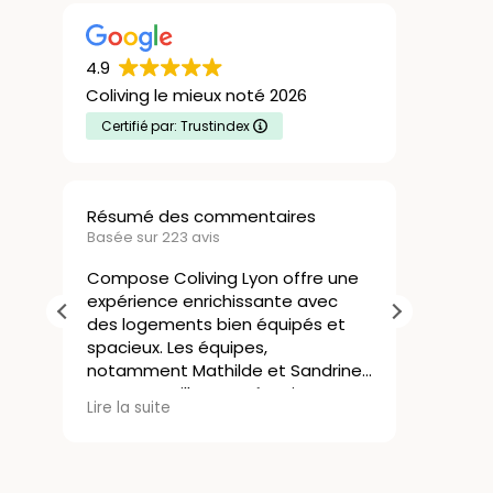
4.9
Coliving le mieux noté 2026
Certifié par: Trustindex
Résumé des commentaires
Nicola
Basée sur 223 avis
21 Juille
Compose Coliving Lyon offre une
expérience enrichissante avec
Le col
des logements bien équipés et
une exc
spacieux. Les équipes,
J’avais
notamment Mathilde et Sandrine,
rapide
sont accueillantes, réactives et
commen
Lire la s
Lire la suite
attentives aux besoins des
sans co
résidents, créant une ambiance
s’est 
agréable. La localisation de la
résidence est idéale et facilite la
Les lo