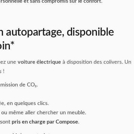
rsonnelle et sans compromis sur le confort
.
n autopartage, disponible
in*
rez une
voiture électrique
à disposition des colivers. Un
 !
 émission de CO₂.
e, en quelques clics.
, ou même aller chercher un meuble.
 sont
pris en charge par Compose
.