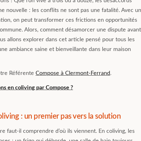
ions ! Que l’on vive à trois ou à douze, les désaccords
 nouvelle : les conflits ne sont pas une fatalité. Avec u
on, on peut transformer ces frictions en opportunités
 commune. Alors, comment désamorcer une dispute avant
us allons explorer dans cet article pensé pour tous les
r une ambiance saine et bienveillante dans leur maison
otre Référente
Compose à Clermont-Ferrand
.
ions en coliving par Compose ?
oliving : un premier pas vers la solution
e faut-il comprendre d’où ils viennent. En coliving, les
ses : un frigo qui déborde, une salle de bain toujours