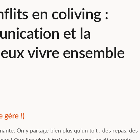
lits en coliving :
nication et la
ieux vivre ensemble
 gère !)
nante. On y partage bien plus qu’un toit : des repas, des