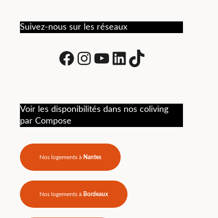
vie quotidienne. Recommandé
commun
n
pour une belle expérience de
foncti
coliving.
Suivez-nous sur les réseaux
tracas
logist
gérées
Facebook
Instagram
Youtube
LinkedIn
tiktok
toujour
Je re
hésitat
Voir les disponibilités dans nos coliving
par Compose
Nos logements à
Nantes
Nos logements à
Bordeaux