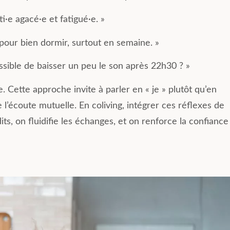
ti·e agacé·e et fatigué·e. »
 pour bien dormir, surtout en semaine. »
ossible de baisser un peu le son après 22h30 ? »
. Cette approche invite à parler en « je » plutôt qu’en
se l’écoute mutuelle. En coliving, intégrer ces réflexes de
s, on fluidifie les échanges, et on renforce la confiance