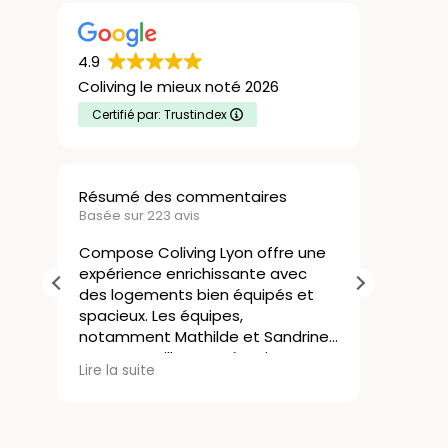
4.9
Coliving le mieux noté 2026
Certifié par: Trustindex
Résumé des commentaires
Nicola
Basée sur 223 avis
21 Juill
Compose Coliving Lyon offre une
expérience enrichissante avec
Le col
des logements bien équipés et
une ex
spacieux. Les équipes,
J’avai
notamment Mathilde et Sandrine,
rapide
sont accueillantes, réactives et
commen
Lire la 
Lire la suite
attentives aux besoins des
sans co
résidents, créant une ambiance
s’est 
agréable. La localisation de la
résidence est idéale et facilite la
Les lo