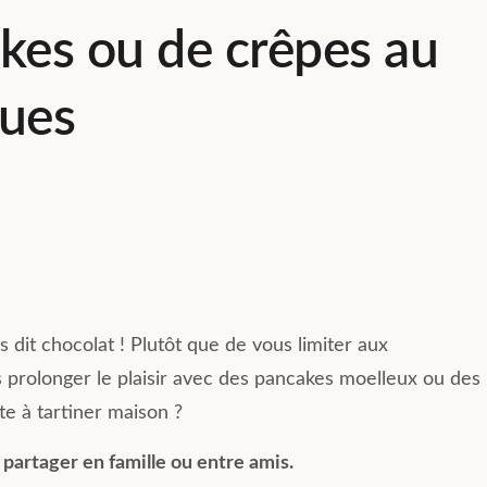
kes ou de crêpes au
ques
Jacqueline mendes
20 Juillet 2026
hez Compose a été
Mon fils a emménagé en avril
 solution pour moi.
dernier. Il s’est tout de suite sen
de m’installer
accueilli. La résidence est quasi
 dit chocolat ! Plutôt que de vous limiter aux
Lyon pour
neuve avec des matériaux haut
s prolonger le plaisir avec des pancakes moelleux ou des
nouveau travail,
de gamme. Le système de
Lire la suite
a ville, et tout
coliving proposé par Composé 
te à tartiner maison ?
très simplement.
top. Il a son propre studio tout
équipé et une salle commune e
 partager en famille ou entre amis.
 et les espaces
Coliving. Le groupe Whatsapp