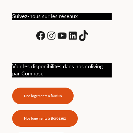
t
Suivez-nous sur les réseaux
Facebook
Instagram
Youtube
LinkedIn
tiktok
ns
Voir les disponibilités dans nos coliving
par Compose
 de
te.
Nos logements à
Nantes
Nos logements à
Bordeaux