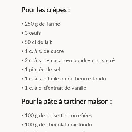
Pour les crêpes :
▪︎ 250 g de farine
▪︎ 3 œufs
▪︎ 50 cl de lait
▪︎ 1 c. à s. de sucre
▪︎ 2 c. à s. de cacao en poudre non sucré
▪︎ 1 pincée de sel
▪︎ 1 c. à s. d’huile ou de beurre fondu
▪︎ 1 c. à c. d’extrait de vanille
Pour la pâte à tartiner maison :
▪︎ 100 g de noisettes torréfiées
▪︎ 100 g de chocolat noir fondu