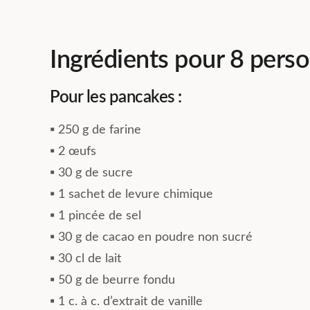
vie quotidienne. Recommandé
communs y son
pour une belle expérience de
fonctionnels et
coliving.
tracasseries a
logistiques so
Ingrédients pour 8 pers
gérées par Mat
toujours avec l
Pour les pancakes :
Je recomman
hésitation !
▪︎ 250 g de farine
▪︎ 2 œufs
▪︎ 30 g de sucre
▪︎ 1 sachet de levure chimique
▪︎ 1 pincée de sel
▪︎ 30 g de cacao en poudre non sucré
▪︎ 30 cl de lait
▪︎ 50 g de beurre fondu
▪︎ 1 c. à c. d’extrait de vanille