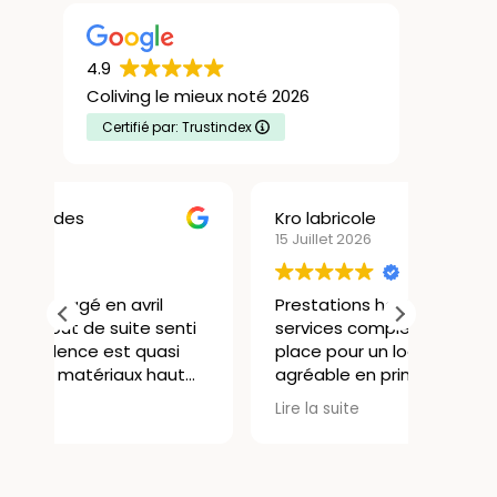
4.9
Coliving le mieux noté 2026
Certifié par: Trustindex
Kro labricole
Christ
15 Juillet 2026
13 Juill
Prestations haut de gamme,
Très b
ti
services complets avec tout sur
à Lyon
place pour un logment très
ancien
agréable en prime. Un accueil
en ce 
personnalisé, bref pour un
global 
Lire la suite
Lire la 
est
étudiant ou un jeune actif en
resté 2
attente d'installation, c'est idéal.
de bel
n
Je re