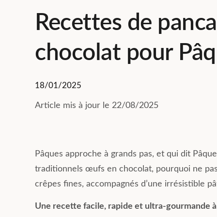
Recettes de panca
chocolat pour Pâ
18/01/2025
Résumé des commentaires
Nicolas Bozza
Basée sur 223 avis
21 Juillet 2026
Article mis à jour le 22/08/2025
Compose Coliving Lyon offre une
expérience enrichissante avec
Le coliving c
des logements bien équipés et
une excellente
spacieux. Les équipes,
J’avais besoin 
Pâques approche à grands pas, et qui dit Pâques
notamment Mathilde et Sandrine,
rapidement à 
traditionnels œufs en chocolat, pourquoi ne pa
sont accueillantes, réactives et
commencer un 
Lire la suite
Lire la suite
attentives aux besoins des
sans connaître l
crêpes fines, accompagnés d’une irrésistible pâ
résidents, créant une ambiance
s’est déroulé 
agréable. La localisation de la
Une recette facile, rapide et ultra-gourmande à
résidence est idéale et facilite la
Les logements