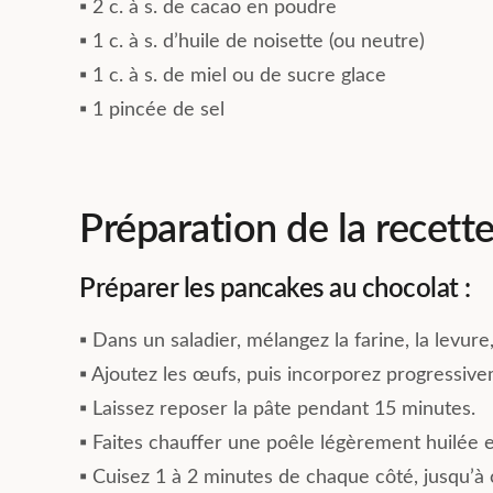
▪︎ 2 c. à s. de cacao en poudre
▪︎ 1 c. à s. d’huile de noisette (ou neutre)
▪︎ 1 c. à s. de miel ou de sucre glace
▪︎ 1 pincée de sel
Préparation de la recett
Préparer les pancakes au chocolat :
▪︎ Dans un saladier, mélangez la farine, la levure
▪︎ Ajoutez les œufs, puis incorporez progressive
▪︎ Laissez reposer la pâte pendant 15 minutes.
▪︎ Faites chauffer une poêle légèrement huilée 
▪︎ Cuisez 1 à 2 minutes de chaque côté, jusqu’à 