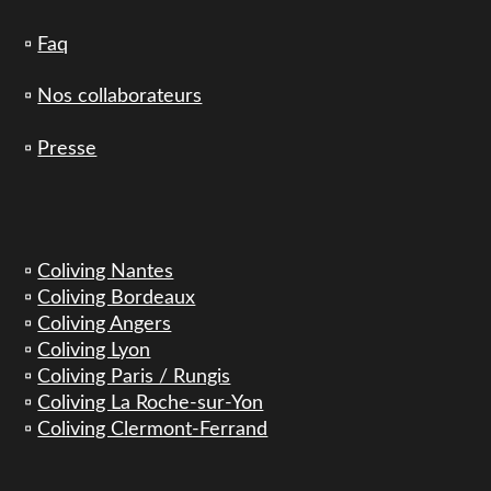
▫️
Faq
▫️
Nos collaborateurs
▫️
Presse
▫️
Coliving Nantes
▫️
Coliving Bordeaux
▫️
Coliving Angers
▫️
Coliving Lyon
▫️
Coliving Paris / Rungis
▫️
Coliving La Roche-sur-Yon
▫️
Coliving Clermont-Ferrand