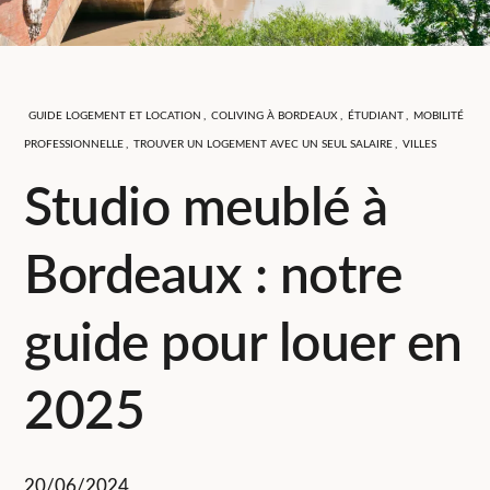
GUIDE LOGEMENT ET LOCATION
,
COLIVING À BORDEAUX
,
ÉTUDIANT
,
MOBILITÉ
PROFESSIONNELLE
,
TROUVER UN LOGEMENT AVEC UN SEUL SALAIRE
,
VILLES
Studio meublé à
Bordeaux : notre
guide pour louer en
2025
20/06/2024