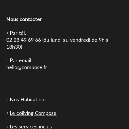
Nous contacter
▫️ Par tél.
02 28 49 69 66 (du lundi au vendredi de 9h à
18h30)
▫️ Par email
hello@compose.fr
▫️
Nos Habitations
▫️
Le coliving Compose
▫️
Les services inclus