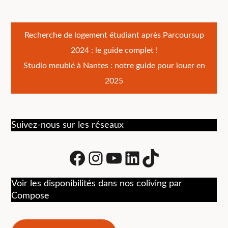
Navigation
Recherche de logement étudiant après Parcoursup
2024 : le guide complet !
de
Studio meublé à Nantes : notre guide pour louer en
l’article
2025
Suivez-nous sur les réseaux
Facebook
Instagram
Youtube
LinkedIn
tiktok
Voir les disponibilités dans nos coliving par
Compose