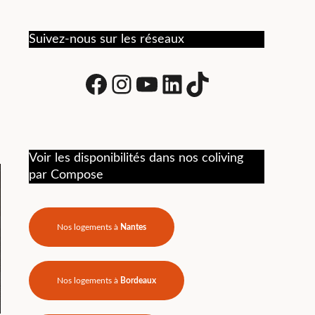
t
Suivez-nous sur les réseaux
Facebook
Instagram
Youtube
LinkedIn
tiktok
ns
Voir les disponibilités dans nos coliving
par Compose
 de
te.
Nos logements à
Nantes
Nos logements à
Bordeaux