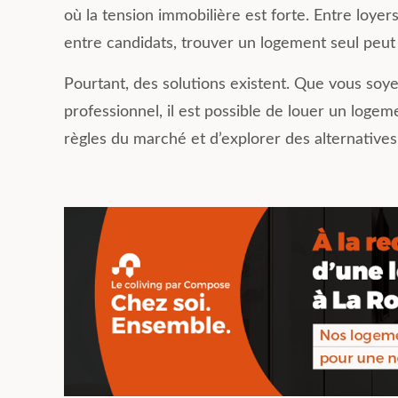
vie quotidienne. Recommandé
communs y son
où la tension immobilière est forte. Entre loye
pour une belle expérience de
fonctionnels et
entre candidats, trouver un logement seul peu
coliving.
tracasseries a
logistiques so
Pourtant, des solutions existent. Que vous soyez
gérées par Mat
toujours avec l
professionnel, il est possible de louer un loge
règles du marché et d’explorer des alternatives
Je recomman
hésitation !