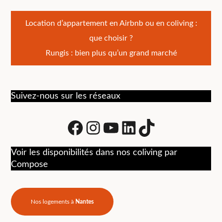
Navigation
Location d’appartement en Airbnb ou en coliving :
que choisir ?
de
Rungis : bien plus qu’un grand marché
l’article
Suivez-nous sur les réseaux
Facebook
Instagram
Youtube
LinkedIn
tiktok
Voir les disponibilités dans nos coliving par
Compose
Nos logements à
Nantes