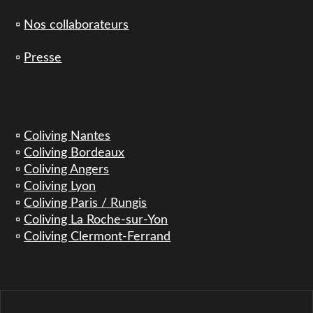
▫️
Nos collaborateurs
▫️
Presse
▫️
Coliving Nantes
▫️
Coliving Bordeaux
▫️
Coliving Angers
▫️
Coliving Lyon
▫️
Coliving Paris / Rungis
▫️
Coliving La Roche-sur-Yon
▫️
Coliving Clermont-Ferrand