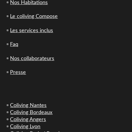
▫️
Nos Habitations
▫️
Le coliving Compose
▫️
Les services inclus
▫️
Faq
▫️
Nos collaborateurs
▫️
Presse
▫️
Coliving Nantes
▫️
Coliving Bordeaux
▫️
Coliving Angers
▫️
Coliving Lyon