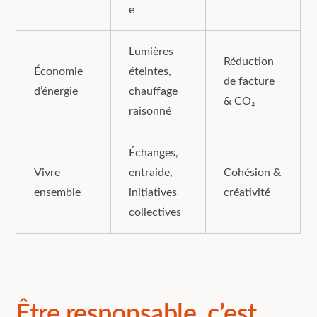
e
Lumières
Réduction
Économie
éteintes,
de facture
d’énergie
chauffage
& CO₂
raisonné
Échanges,
Vivre
entraide,
Cohésion &
ensemble
initiatives
créativité
collectives
Être responsable, c’est