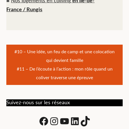
■
Nos logements en coliving
en Île-de-
France / Rungis
Navigation
#10 – Une idée, un feu de camp et une colocation
qui devient famille
de
#11 – De l’écoute à l’action : mon rôle quand un
l’article
coliver traverse une épreuve
Suivez-nous sur les réseaux
Facebook
Instagram
Youtube
LinkedIn
tiktok