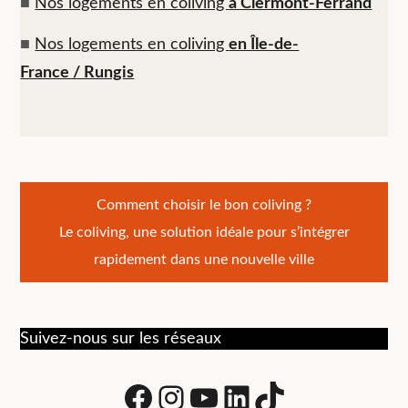
■
Nos logements en coliving
à Clermont-Ferrand
■
Nos logements en coliving
en Île-de-
France / Rungis
Navigation
Comment choisir le bon coliving ?
Le coliving, une solution idéale pour s’intégrer
de
rapidement dans une nouvelle ville
l’article
Suivez-nous sur les réseaux
Facebook
Instagram
Youtube
LinkedIn
tiktok