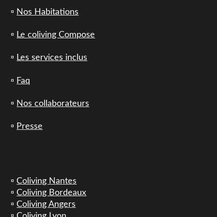
▫️
Nos Habitations
▫️
Le coliving Compose
▫️
Les services inclus
▫️
Faq
▫️
Nos collaborateurs
▫️
Presse
▫️
Coliving Nantes
▫️
Coliving Bordeaux
▫️
Coliving Angers
▫️
Coliving Lyon