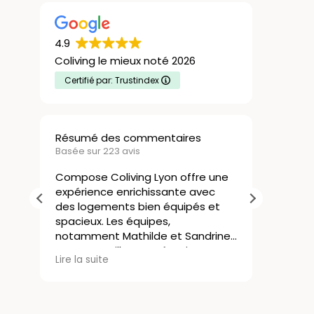
4.9
Coliving le mieux noté 2026
Certifié par: Trustindex
Résumé des commentaires
Nicolas Bo
Basée sur 223 avis
21 Juillet 202
Compose Coliving Lyon offre une
expérience enrichissante avec
Le colivin
des logements bien équipés et
une excelle
spacieux. Les équipes,
J’avais bes
notamment Mathilde et Sandrine,
rapidement
sont accueillantes, réactives et
commencer 
Lire la suite
Lire la suite
attentives aux besoins des
sans connaît
résidents, créant une ambiance
s’est dérou
agréable. La localisation de la
résidence est idéale et facilite la
Les logeme