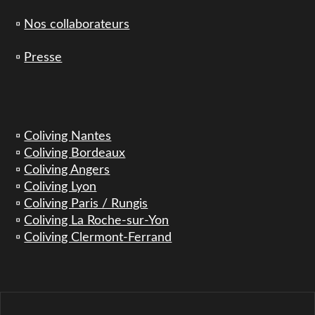
▫️
Nos collaborateurs
▫️
Presse
▫️
Coliving Nantes
▫️
Coliving Bordeaux
▫️
Coliving Angers
▫️
Coliving Lyon
▫️
Coliving Paris / Rungis
▫️
Coliving La Roche-sur-Yon
▫️
Coliving Clermont-Ferrand