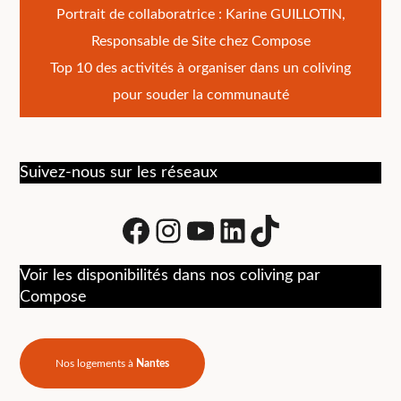
Navigation
Portrait de collaboratrice : Karine GUILLOTIN,
Responsable de Site chez Compose
de
Top 10 des activités à organiser dans un coliving
l’article
pour souder la communauté
Suivez-nous sur les réseaux
Facebook
Instagram
Youtube
LinkedIn
tiktok
Voir les disponibilités dans nos coliving par
Compose
Nos logements à
Nantes