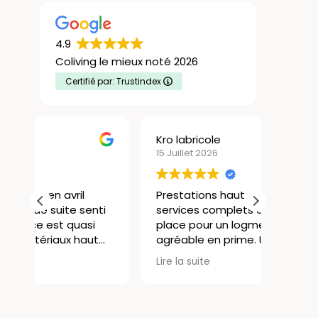
4.9
Coliving le mieux noté 2026
Certifié par: Trustindex
Kro labricole
Christ
15 Juillet 2026
13 Juill
Prestations haut de gamme,
Très b
ti
services complets avec tout sur
à Lyon
place pour un logment très
ancien
agréable en prime. Un accueil
en ce 
personnalisé, bref pour un
global 
Lire la suite
Lire la 
est
étudiant ou un jeune actif en
resté 2
attente d'installation, c'est idéal.
de bel
n
Je re