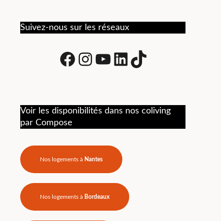
t
Suivez-nous sur les réseaux
Facebook
Instagram
Youtube
LinkedIn
tiktok
ns
Voir les disponibilités dans nos coliving
par Compose
 de
te.
Nos logements à
Nantes
Nos logements à
Bordeaux