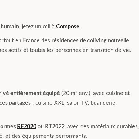
t humain
, jetez un œil à
Compose
.
rtout en France des
résidences de coliving nouvelle
nes actifs et toutes les personnes en transition de vie.
privé entièrement équipé
(20 m² env.), avec cuisine et
ces partagés
: cuisine XXL, salon TV, buanderie,
 normes
RE2020
ou RT2022
, avec des matériaux durables,
té, et des équipements performants.