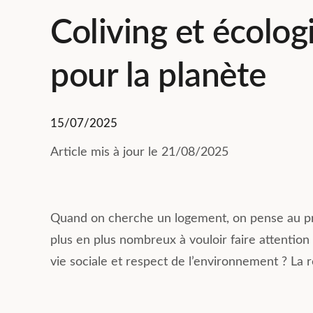
Coliving et écolog
pour la planète
15/07/2025
Résumé des commentaires
Nicolas Bozza
Basée sur 223 avis
21 Juillet 2026
Article mis à jour le 21/08/2025
Compose Coliving Lyon offre une
expérience enrichissante avec
Le coliving c
des logements bien équipés et
une excellente
Quand on cherche un logement, on pense au prix,
spacieux. Les équipes,
J’avais besoin 
notamment Mathilde et Sandrine,
rapidement à 
plus en plus nombreux à vouloir faire attention
sont accueillantes, réactives et
commencer un 
Lire la suite
Lire la suite
vie sociale et respect de l’environnement ? La 
attentives aux besoins des
sans connaître l
résidents, créant une ambiance
s’est déroulé 
agréable. La localisation de la
résidence est idéale et facilite la
Les logements