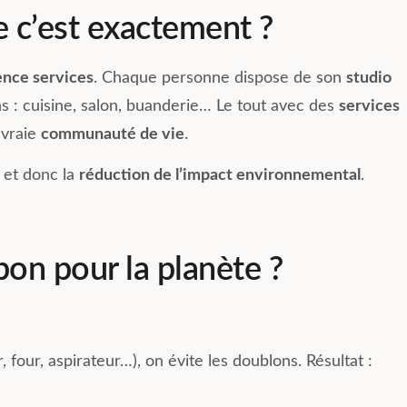
t propres,
créé pour chaque étage perme
e c’est exactement ?
 bien tenus. Les
d’échanger et de faciliter les
dministratives et
rencontres entre résidents. Les
nt efficacement
voitures en auto partage et les
ence services
. Chaque personne dispose de son
studio
hilde et Sandrine,
vélos sont un véritable plus. Et
 : cuisine, salon, buanderie… Le tout avec des
services
e sourire.
pour la famille ou les amis la
chambre d’amis gratuite sur
 vraie
communauté de vie
.
de Compose sans
simple réservation est juste
formidable. Nous recommando
et donc la
réduction de l’impact environnemental
.
vivement la résidence de
Clermont Ferrand.
Enfin la responsable Karine
Guillotin est toujours à l’écoute
bons conseils et très arrangean
bon pour la planète ?
four, aspirateur…), on évite les doublons. Résultat :