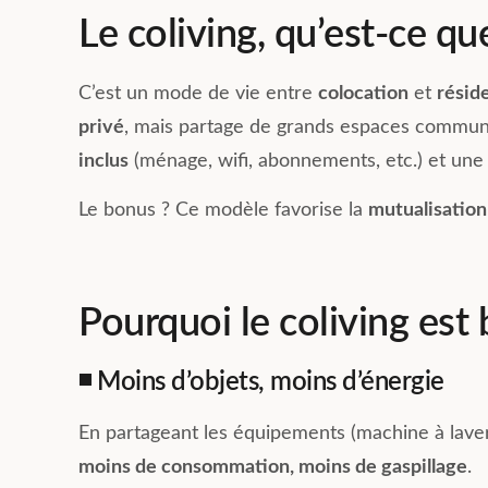
vie quotidienne. Recommandé
communs y son
Le coliving, qu’est-ce qu
pour une belle expérience de
fonctionnels et
coliving.
tracasseries a
logistiques so
C’est un mode de vie entre
colocation
et
résid
gérées par Mat
privé
, mais partage de grands espaces communs
toujours avec l
inclus
(ménage, wifi, abonnements, etc.) et une
Je recomman
hésitation !
Le bonus ? Ce modèle favorise la
mutualisation
Pourquoi le coliving est 
◾ Moins d’objets, moins d’énergie
En partageant les équipements (machine à laver, 
moins de consommation, moins de gaspillage
.