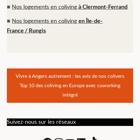
■
Nos logements en coliving
à Clermont-Ferrand
■
Nos logements en coliving
en Île-de-
France / Rungis
Navigation
Vivre à Angers autrement : les avis de nos colivers
Top 10 des coliving en Europe avec coworking
de
intégré
l’article
Suivez-nous sur les réseaux