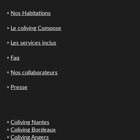
▫️
Nos Habitations
▫️
Le coliving Compose
▫️
Les services inclus
▫️
Faq
▫️
Nos collaborateurs
▫️
Presse
▫️
Coliving Nantes
▫️
Coliving Bordeaux
▫️
Coliving Angers