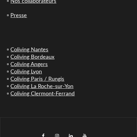
▫️
Nos collaborateurs
▫️
Presse
▫️
Coliving Nantes
▫️
Coliving Bordeaux
▫️
Coliving Angers
▫️
Coliving Lyon
▫️
Coliving Paris / Rungis
▫️
Coliving La Roche-sur-Yon
▫️
Coliving Clermont-Ferrand
facebook
instagram
LinkedIn
YouTube
TikTok