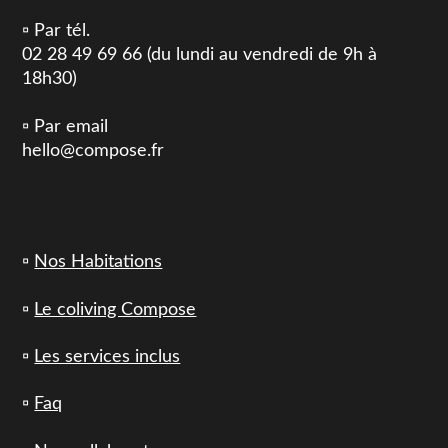
▫️ Par tél.
02 28 49 69 66 (du lundi au vendredi de 9h à
18h30)
▫️ Par email
hello@compose.fr
▫️
Nos Habitations
▫️
Le coliving Compose
▫️
Les services inclus
▫️
Faq