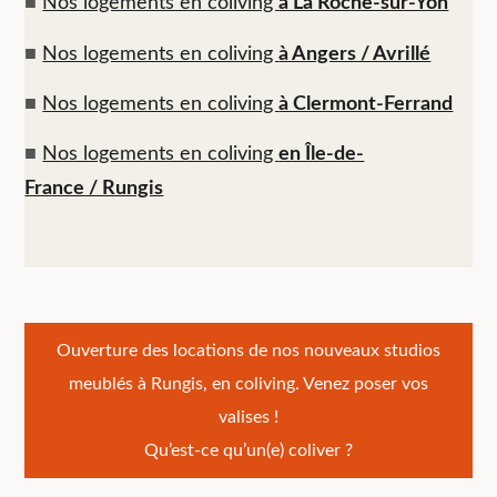
■
Nos logements en coliving
à La Roche-sur-Yon
■
Nos logements en coliving
à Angers / Avrillé
■
Nos logements en coliving
à Clermont-Ferrand
■
Nos logements en coliving
en Île-de-
France / Rungis
Navigation
Ouverture des locations de nos nouveaux studios
meublés à Rungis, en coliving. Venez poser vos
de
valises !
l’article
Qu’est-ce qu’un(e) coliver ?