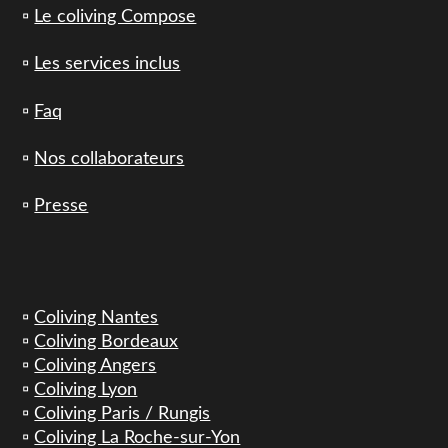
▫️
Le coliving Compose
▫️
Les services inclus
▫️
Faq
▫️
Nos collaborateurs
▫️
Presse
▫️
Coliving Nantes
▫️
Coliving Bordeaux
▫️
Coliving Angers
▫️
Coliving Lyon
▫️
Coliving Paris / Rungis
▫️
Coliving La Roche-sur-Yon