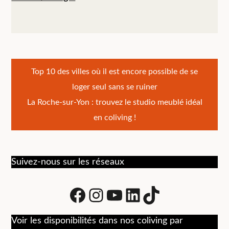
Navigation
Top 10 des villes où il est encore possible de se
loger seul sans se ruiner
de
La Roche-sur-Yon : trouvez le studio meublé idéal
l’article
en coliving !
Suivez-nous sur les réseaux
Facebook
Instagram
Youtube
LinkedIn
tiktok
Voir les disponibilités dans nos coliving par